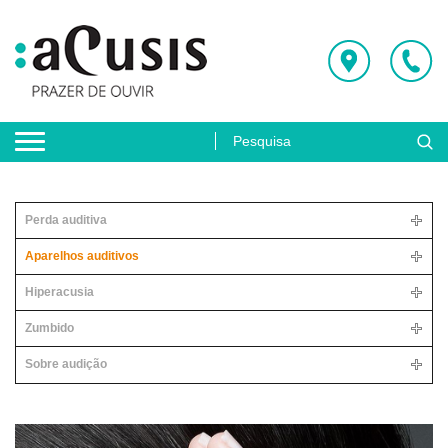
Perda auditiva
Aparelhos auditivos
Hiperacusia
Zumbido
Sobre audição