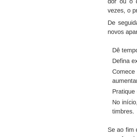
dor ou o d
vezes, o p
De seguid
novos apar
Dê tempo
Defina ex
Comece a
aumentan
Pratique
No iníci
timbres.
Se ao fim 