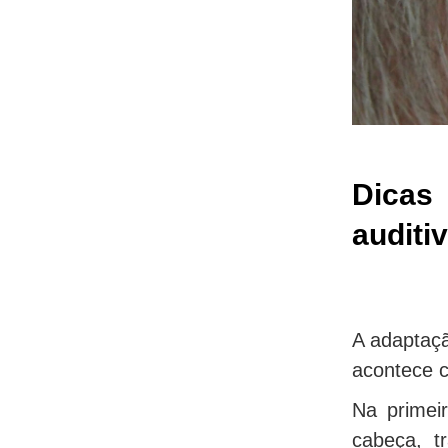
Dicas
auditi
A adaptaçã
acontece c
Na primeir
cabeça, t