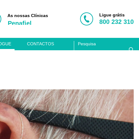
Porto
Vila Nova de Gaia
Ligue grátis
As nossas Clínicas
800 232 310
Penafiel
Aveiro
Coimbra
OGUE
CONTACTOS
Lisboa
Clínica Acusis
Porto