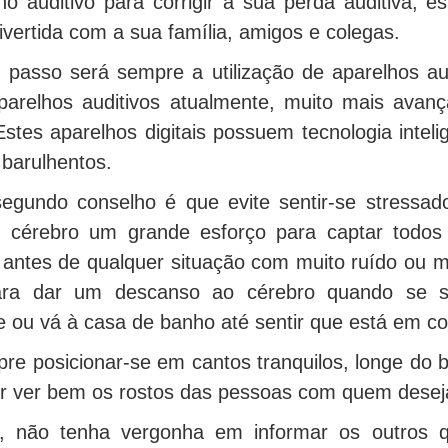
o auditivo para corrigir a sua perda auditiva, es
divertida com a sua família, amigos e colegas.
 passo será sempre a utilização de aparelhos a
parelhos auditivos atualmente, muito mais avan
stes aparelhos digitais possuem tecnologia intel
barulhentos.
egundo conselho é que evite sentir-se stressado
 cérebro um grande esforço para captar todos 
antes de qualquer situação com muito ruído ou mu
ra dar um descanso ao cérebro quando se se
e ou vá à casa de banho até sentir que está em co
re posicionar-se em cantos tranquilos, longe do b
r ver bem os rostos das pessoas com quem deseja
o, não tenha vergonha em informar os outros q