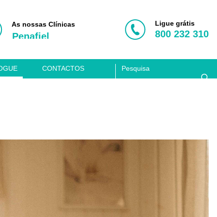
Porto
Vila Nova de Gaia
Ligue grátis
As nossas Clínicas
800 232 310
Penafiel
Aveiro
Coimbra
OGUE
CONTACTOS
Lisboa
Clínica Acusis
Porto