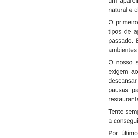
um aparelh
natural e 
O primeiro
tipos de a
passado. E
ambientes 
O nosso s
exigem ao
descansar 
pausas pa
restaurant
Tente semp
a consegui
Por últim