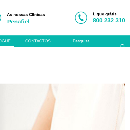
Porto
Vila Nova de Gaia
Ligue grátis
As nossas Clínicas
800 232 310
Penafiel
Aveiro
Coimbra
OGUE
CONTACTOS
Lisboa
Clínica Acusis
Porto