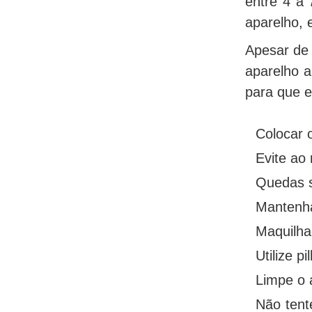
entre 4 a 
aparelho, 
Apesar de 
aparelho a
para que 
Colocar o
Evite ao
Quedas s
Mantenha
Maquilha
Utilize 
Limpe o 
Não tent