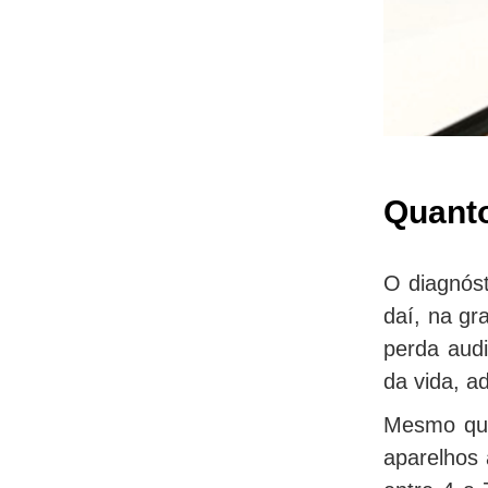
Quanto
O diagnóst
daí, na gr
perda audi
da vida, a
Mesmo que
aparelhos 