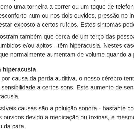
 como uma torneira a correr ou um toque de telefon
esconforto num ou nos dois ouvidos, pressão no int
estar exposto a certos ruídos. Estes sintomas p
ostram também que cerca de um terço das pesso
mbidos e/ou apitos - têm hiperacusia. Nestes cas
que normalmente aumentam de volume quando a p
 hiperacusia
 por causa da perda auditiva, o nosso cérebro ten
sensibilidade a certos sons. Este aumento de se
racusia.
síveis causas são a poluição sonora - bastante c
s ouvidos devido a medicação ou toxinas, e mesmo
u da cara.