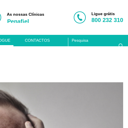
Porto
Vila Nova de Gaia
Ligue grátis
As nossas Clínicas
800 232 310
Penafiel
Aveiro
Coimbra
OGUE
CONTACTOS
Lisboa
Clínica Acusis
Porto