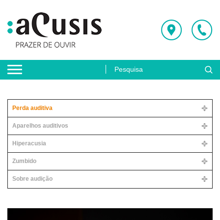
Perda auditiva
Aparelhos auditivos
Hiperacusia
Zumbido
Sobre audição