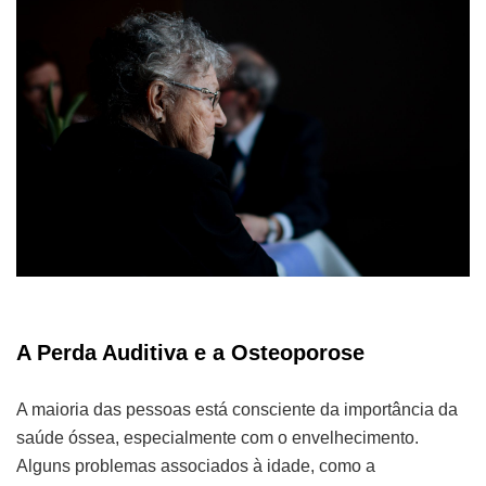
A Perda Auditiva e a Osteoporose​
A maioria das pessoas está consciente da importância da
saúde óssea, especialmente com o envelhecimento.
Alguns problemas associados à idade, como a