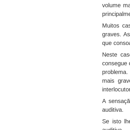
volume ma
principalm
Muitos ca
graves. As
que conso
Neste cas
consegue o
problema.
mais grav
interlocutor
A sensaçã
auditiva.
Se isto l
auditiva.