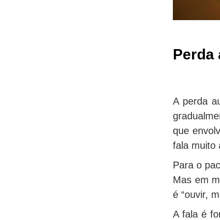
Perda 
A perda au
gradualme
que envolv
fala muito 
Para o pac
Mas em mui
é “ouvir, 
A fala é f