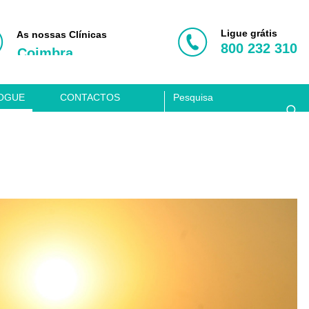
Penafiel
Aveiro
Ligue grátis
As nossas Clínicas
800 232 310
Coimbra
Lisboa
Clínica Acusis
OGUE
CONTACTOS
Porto