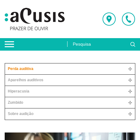
Perda auditiva
Aparelhos auditivos
Hiperacusia
Zumbido
Sobre audição