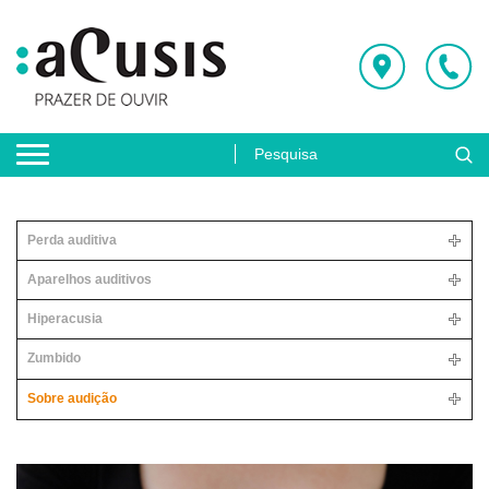
Perda auditiva
Aparelhos auditivos
Hiperacusia
Zumbido
Sobre audição