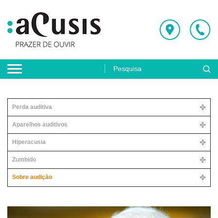
Perda auditiva
Aparelhos auditivos
Hiperacusia
Zumbido
Sobre audição