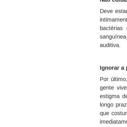
Deve esta
intimamen
bactérias
sanguínea,
auditiva.
Ignorar a 
Por último
gente viv
estigma de
longo praz
que costum
imediatame