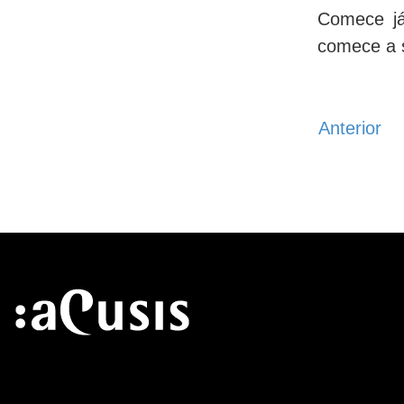
Comece já
comece a s
Anterior