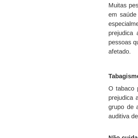
Muitas pes
em saúde a
especialme
prejudica
pessoas q
afetado.
Tabagism
O tabaco 
prejudica
grupo de 
auditiva d
Não cuida