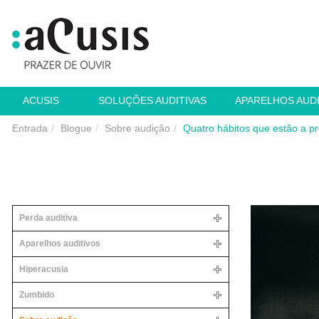
ACUSIS
SOLUÇÕES AUDITIVAS
APARELHOS AUD
Entrada
Blogue
Sobre audição
Quatro hábitos que estão a pr
Perda auditiva
Aparelhos auditivos
Hiperacusia
Zumbido