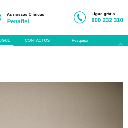
Porto
Vila Nova de Gaia
Ligue grátis
As nossas Clínicas
800 232 310
Penafiel
Aveiro
Coimbra
OGUE
CONTACTOS
Lisboa
Clínica Acusis
Porto