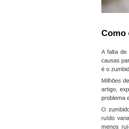
Como é
A falta d
causas par
é o zumbid
Milhões d
artigo, e
problema e
O zumbido
ruído var
menos ruí