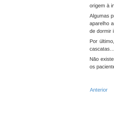
origem à i
Algumas pr
aparelho a
de dormir 
Por último
cascatas…)
Não exist
os pacient
Anterior