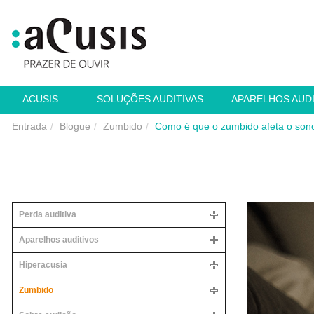
ACUSIS
SOLUÇÕES AUDITIVAS
APARELHOS AUD
Entrada
Blogue
Zumbido
Como é que o zumbido afeta o son
Perda auditiva
Aparelhos auditivos
Hiperacusia
Zumbido