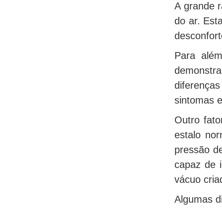
A grande r
do ar. Es
desconfor
Para além
demonstra
diferença
sintomas 
Outro fato
estalo no
pressão de
capaz de 
vácuo cria
Algumas di