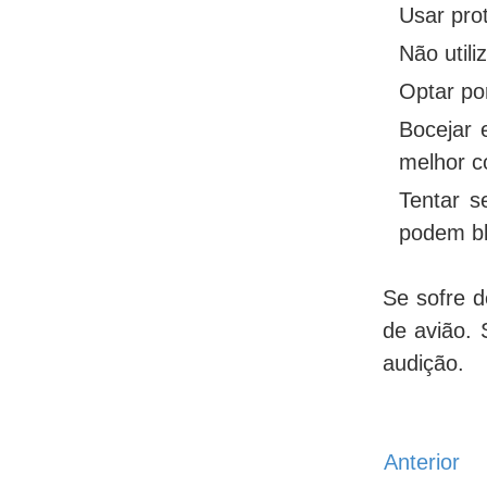
Usar pro
Não util
Optar po
Bocejar 
melhor c
Tentar s
podem bl
Se sofre d
de avião. 
audição.
Anterior