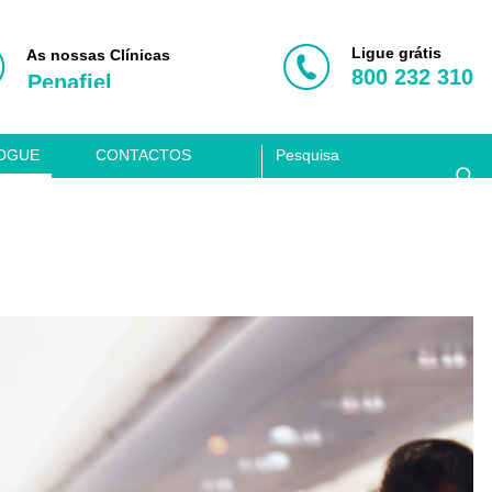
Porto
Vila Nova de Gaia
Ligue grátis
As nossas Clínicas
800 232 310
Penafiel
Aveiro
Coimbra
OGUE
CONTACTOS
Lisboa
Clínica Acusis
Porto