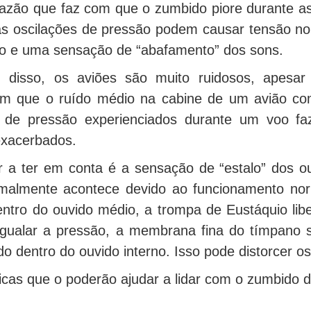
azão que faz com que o zumbido piore durante as
tas oscilações de pressão podem causar tensão n
to e uma sensação de “abafamento” dos sons.
 disso, os aviões são muito ruidosos, apes
m que o ruído médio na cabine de um avião come
s de pressão experienciados durante um voo f
exacerbados.
r a ter em conta é a sensação de “estalo” dos o
rmalmente acontece devido ao funcionamento nor
ntro do ouvido médio, a trompa de Eustáquio libe
igualar a pressão, a membrana fina do tímpano s
do dentro do ouvido interno. Isso pode distorcer 
cas que o poderão ajudar a lidar com o zumbido d