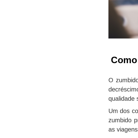
Como p
O zumbido
decréscimo
qualidade 
Um dos co
zumbido pr
as viagens