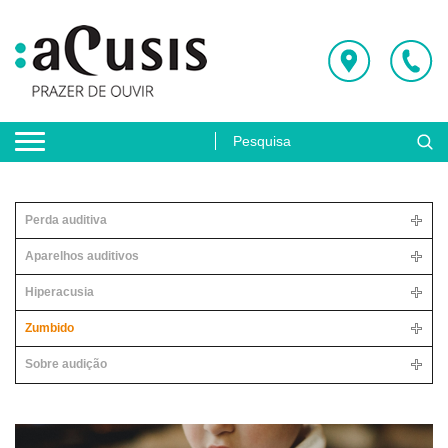
Perda auditiva
Aparelhos auditivos
Hiperacusia
Zumbido
Sobre audição