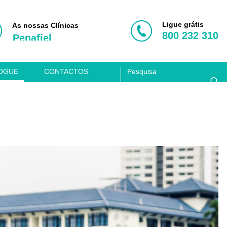
Porto
Vila Nova de Gaia
Ligue grátis
As nossas Clínicas
800 232 310
Penafiel
Aveiro
Coimbra
OGUE
CONTACTOS
Lisboa
Clínica Acusis
Porto