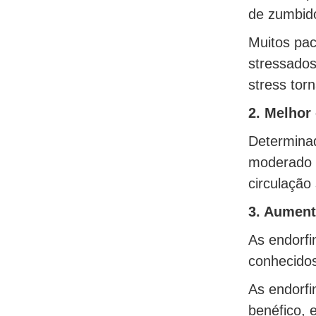
de zumbid
Muitos pac
stressados
stress tor
2. Melhor
Determinad
moderado t
circulação
3. Aument
As endorfi
conhecidos
As endorf
benéfico, 