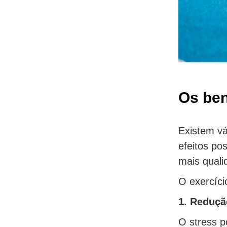
Os ben
Existem vá
efeitos po
mais quali
O exercíci
1. Reduçã
O stress p