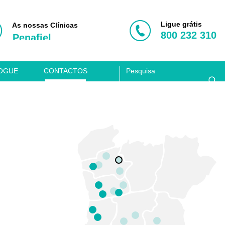
Porto
Vila Nova de Gaia
Ligue grátis
As nossas Clínicas
800 232 310
Penafiel
Aveiro
Coimbra
OGUE
CONTACTOS
Lisboa
Clínica Acusis
Porto