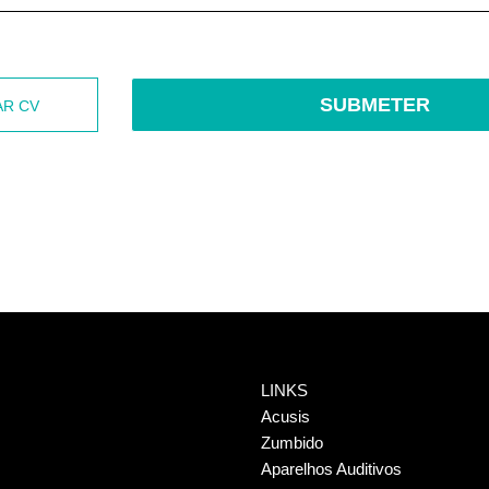
AR CV
LINKS
Acusis
Zumbido
Aparelhos Auditivos