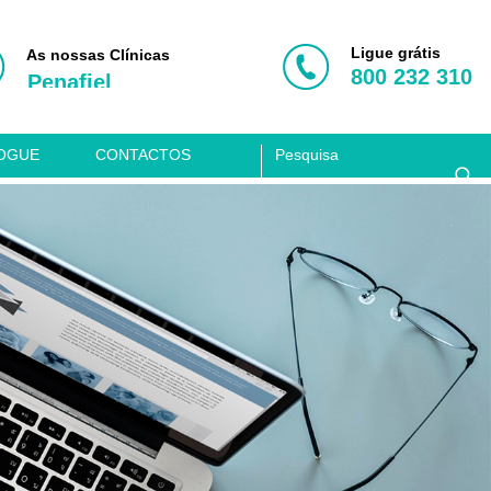
Porto
Vila Nova de Gaia
Ligue grátis
As nossas Clínicas
800 232 310
Penafiel
Aveiro
Coimbra
OGUE
CONTACTOS
Lisboa
Clínica Acusis
Porto